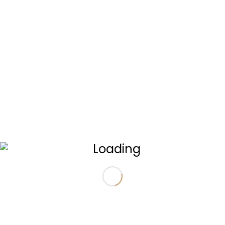
لـ 33 مليون! 🧬 #تطوير_الذات
The real barrier isn’t your
CV. It’s your Beliefs and
system